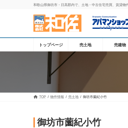
コ
ナ
和歌山県御坊市・日高郡内で、土地・中古住宅売買、賃貸物
ン
ビ
テ
ゲ
ン
ー
ツ
シ
へ
ョ
ス
ン
トップページ
売土地
売建物
キ
に
ッ
移
プ
動
TOP
物件情報
売土地
御坊市薗紀小竹
御坊市薗紀小竹