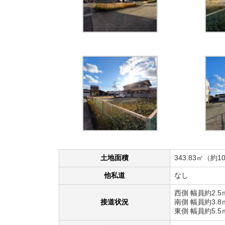
土地面積
343.83㎡（約1
他私道
なし
西側 幅員約2.5
接道状況
南側 幅員約3.8
東側 幅員約5.5