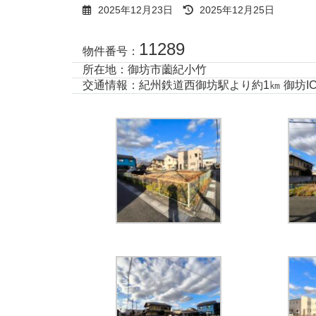
最
2025年12月23日
2025年12月25日
終
更
11289
新
物件番号：
日
所在地：御坊市薗紀小竹
時
交通情報：紀州鉄道西御坊駅より約1㎞ 御坊IC
: