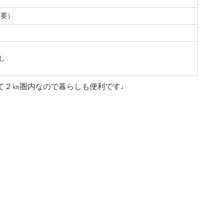
不要）
し
て２㎞圏内なので暮らしも便利です♩