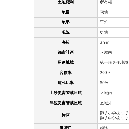
土地権利
所有権
地目
宅地
地勢
平坦
現況
更地
海抜
3.9ｍ
都市計画
区域内
用途地域
第一種居住地域
容積率
200%
建ぺい率
60%
土砂災害警戒区域
区域内
津波災害警戒区域
区域外
御坊小学校まで 
校区
御坊中学校まで 
引渡日
相談