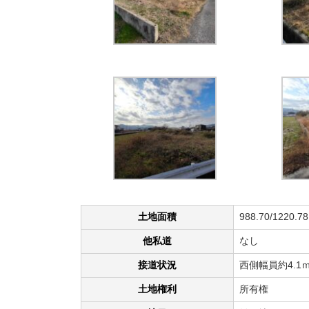
土地面積
988.70/1220.7
他私道
なし
接道状況
西側幅員約4.1
土地権利
所有権