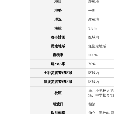
地目
雑種地
地勢
平坦
現況
雑種地
海抜
3.5ｍ
都市計画
区域内
用途地域
無指定地域
容積率
200%
建ぺい率
70%
土砂災害警戒区域
区域内
津波災害警戒区域
区域内
湯川小学校まで約
校区
湯川中学校まで約
引渡日
相談
取引態様
仲介（手数料 