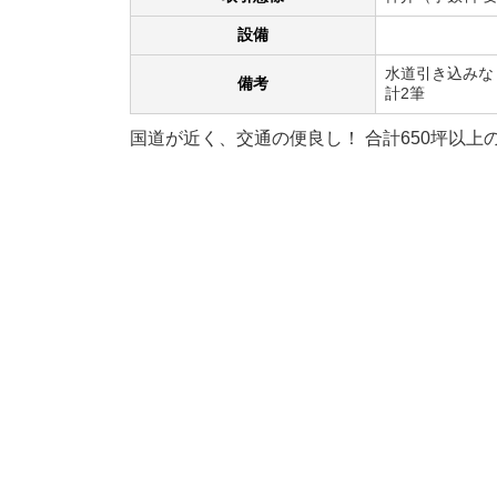
設備
水道引き込みな
備考
計2筆
国道が近く、交通の便良し！ 合計650坪以上