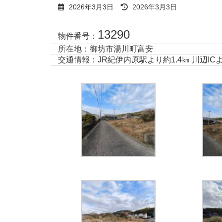
最
2026年3月3日
2026年3月3日
終
更
13290
新
物件番号：
日
所在地：御坊市湯川町富安
時
交通情報：JR紀伊内原駅より約1.4㎞ 川辺ICよ
: