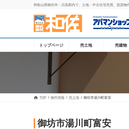
コ
ナ
和歌山県御坊市・日高郡内で、土地・中古住宅売買、賃貸物
ン
ビ
テ
ゲ
ン
ー
ツ
シ
へ
ョ
ス
ン
トップページ
売土地
売建物
キ
に
ッ
移
プ
動
TOP
物件情報
売土地
御坊市湯川町富安
御坊市湯川町富安