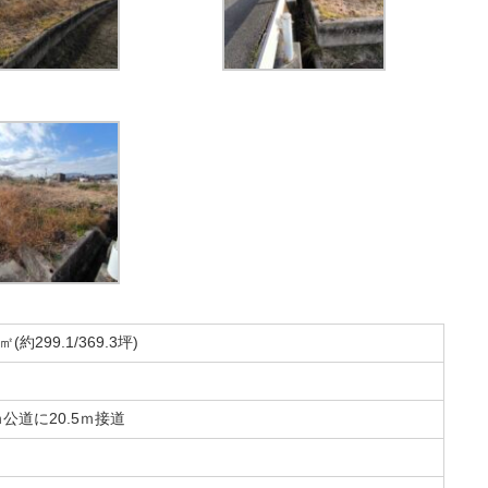
8㎡(約299.1/369.3坪)
ｍ公道に20.5ｍ接道